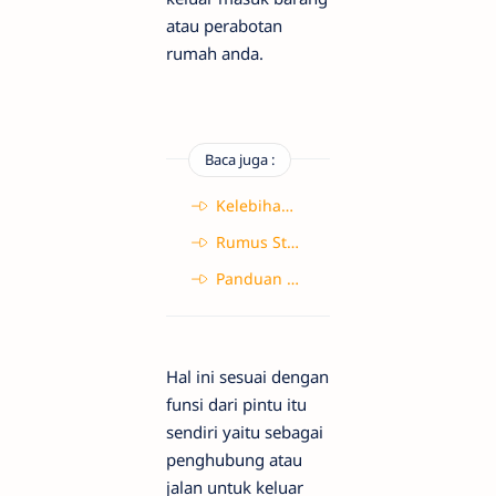
atau perabotan
rumah anda.
Baca juga :
Kelebihan dan Kekurangan Kayu dan Baja Ringan untuk Rangka Atap Rumah
Rumus Standar Ukuran Septic Tank untuk Rumah Tangga
Panduan Membuat dan Merawat Septic Tank Rumah Tangga
Hal ini sesuai dengan
funsi dari pintu itu
sendiri yaitu sebagai
penghubung atau
jalan untuk keluar