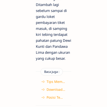
Ditambah lagi
sebelum sampai di
gardu loket
pembayaran tiket
masuk, di samping
kiri tebing terdapat
pahatan patung Dewi
Kunti dan Pandawa
Lima dengan ukuran
yang cukup besar.
Baca juga :
Tips Memilih Biro Wisata yang Tepat
Download Denah Kursi Bus Seat 2-2 45 dan 49 Kursi File Excel, Word, JPG, dan PNG
Posisi Tempat Duduk Bus yang Aman dan Nyaman