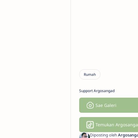
Support Argosangad
Sae Galeri
Temukan Argosangad