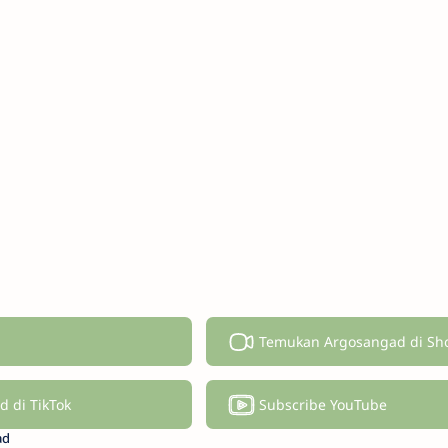
Temukan Argosangad di Sh
 di TikTok
Subscribe YouTube