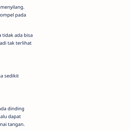
 menyilang.
 gompel pada
 tidak ada bisa
di tak terlihat
a sedikit
ada dinding
palu dapat
nai tangan.