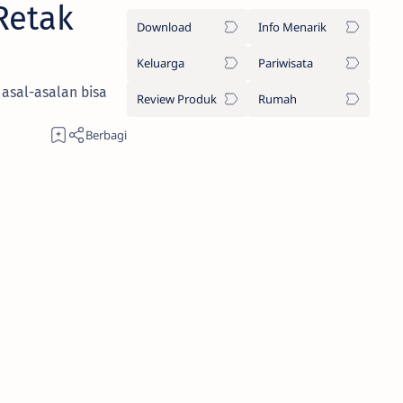
Retak
Download
Info Menarik
Keluarga
Pariwisata
asal-asalan bisa
Review Produk
Rumah