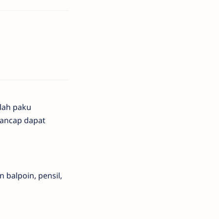
elah paku
tancap dapat
 balpoin, pensil,