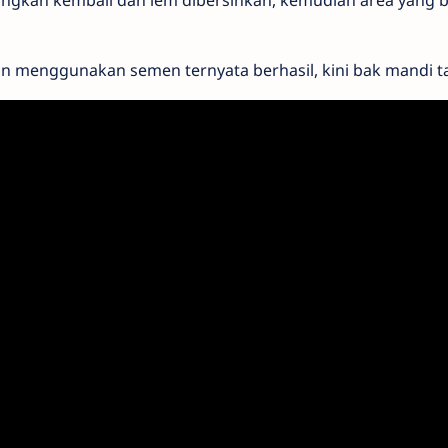
songkan kembali dan lem dibersihkan, kemudian area yang 
n menggunakan semen ternyata berhasil, kini bak mandi ta