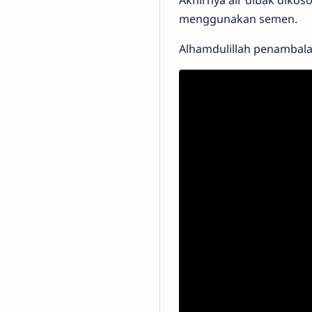
Akhirnya air dibak diko
menggunakan semen.
Alhamdulillah penambala