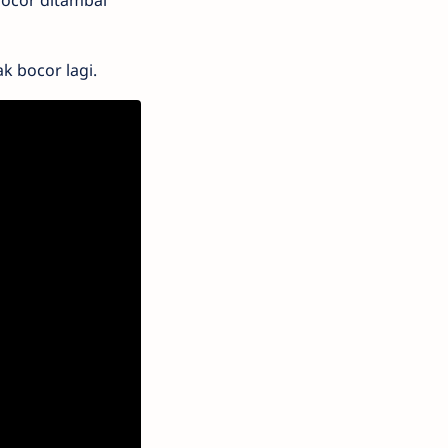
bocor ditambal
k bocor lagi.