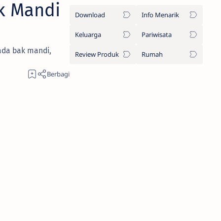
k Mandi
Download
Info Menarik
Keluarga
Pariwisata
ada bak mandi,
Review Produk
Rumah