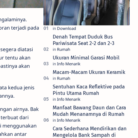
ngalaminya.
ran terjadi pada
Denah Tempat Duduk Bus
Pariwisata Seat 2-2 dan 2-3
segera diatasi
r tentu akan
Ukuran Minimal Garasi Mobil
pastinya akan
Macam-Macam Ukuran Keramik
Sentuhan Kaca Reflektive pada
ata kedua jenis
Pintu Utama Rumah
annya.
Manfaat Bawang Daun dan Cara
ngan airnya. Bak
Mudah Menanamnya di Rumah
terbuat dari
isi menggunakan
Cara Sederhana Mendirikan dan
ahkan antar
Mengelola Bank Sampah di