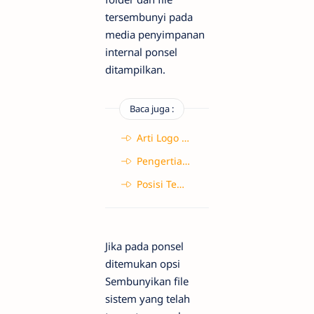
tersembunyi pada
media penyimpanan
internal ponsel
ditampilkan.
Baca juga :
Arti Logo HUT RI ke-78 dan Contoh Penggunaan yang Benar dan Salah
Pengertian K1, K2, K3, dan K4 dalam PTSL
Posisi Tempat Duduk Bus yang Aman dan Nyaman
Jika pada ponsel
ditemukan opsi
Sembunyikan file
sistem yang telah